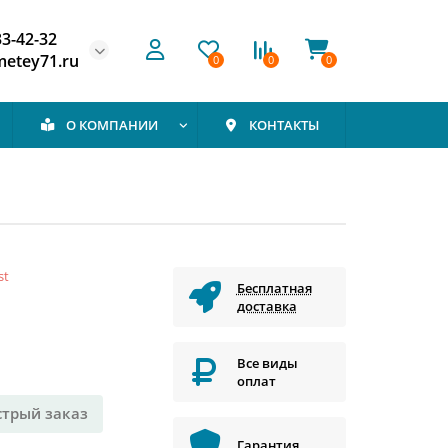
33-42-32
etey71.ru
0
0
0
О КОМПАНИИ
КОНТАКТЫ
st
Бесплатная
доставка
Все виды
оплат
стрый заказ
Гарантия