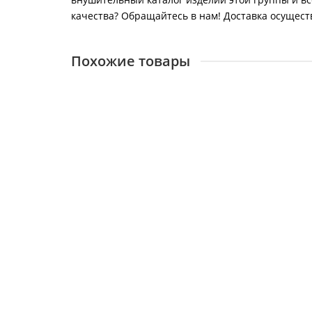
качества? Обращайтесь в нам! Доставка осуществл
Похожие товары
5100-02 0001 (5100-02 К)
12678
27900 ₽
В корзину