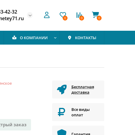
33-42-32
etey71.ru
0
0
0
О КОМПАНИИ
КОНТАКТЫ
инское
Бесплатная
доставка
Все виды
оплат
стрый заказ
Гарантия