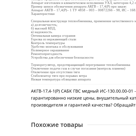
Аппарат изготовлен в климатическом исполнении УХЛ, категории 4,2
Пример записи обозначения аппарата АКГВ – 17,4(Р) при заказе:
Аппарат АКГВ – 17,4(Р)– 1 ТУ 4858 – 003 – 00872266 – 98, ИС – 168.
Характеристики
Специальная конструкци теплообменника, применение качественного 
а) долговечночть;
б) высокий КПД;
в) надежность.
Оптимальная камера сгорания
Горелка из нержавеющей стали
Контроль температуры
Удобство монтажа и обслуживания
Полимерное окрашивание
Ремонтопригодность
Устройства для обеспечения безопасности
Терморегулятор, предотвращающий перегревание теплообменника
Отключение подачи газа в случае погасания (контроль пламени)
Отключение при отсутствии тяги
Стабилизатор тяги при порывах ветра
Низкая температура облицовки аппарата
АКГВ-17,4-1(Р) САБК ГВС медный ИС-130.00.00-01 
гарантированно низкие цены, внушительный ката
производителя и гарантией качества? Обращайтес
Похожие товары