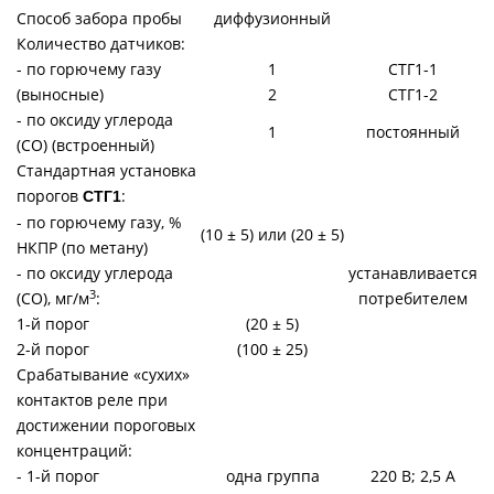
Способ забора пробы
диффузионный
Количество датчиков:
- по горючему газу
1
СТГ1-1
(выносные)
2
СТГ1-2
- по оксиду углерода
1
постоянный
(СО) (встроенный)
Стандартная установка
порогов
:
СТГ1
- по горючему газу, %
(10 ± 5) или (20 ± 5)
НКПР (по метану)
- по оксиду углерода
устанавливается
3
(СО), мг/м
:
потребителем
1-й порог
(20 ± 5)
2-й порог
(100 ± 25)
Срабатывание «сухих»
контактов реле при
достижении пороговых
концентраций:
- 1-й порог
одна группа
220 В; 2,5 А