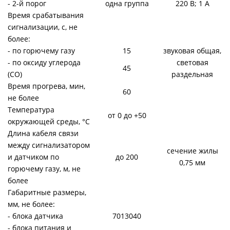
- 2-й порог
одна группа
220 В; 1 А
Время срабатывания
сигнализации, с, не
более:
- по горючему газу
15
звуковая общая,
- по оксиду углерода
световая
45
(СО)
раздельная
Время прогрева, мин,
60
не более
Температура
от 0 до +50
окружающей среды, °С
Длина кабеля связи
между сигнализатором
сечение жилы
и датчиком по
до 200
0,75 мм
горючему газу, м, не
более
Габаритные размеры,
мм, не более:
- блока датчика
7013040
- блока питания и