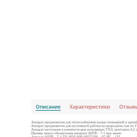
Описание
Характеристики
Отзыв
Аппарат предназначен для теплоснабжения жилых помещений и зданий 
Аппарат предназначен для постоянной работы на природном газе по 
Аппарат изготовлен в климатическом исполнении УХЛ, категории 4,2
Пример записи обозначения аппарата АОГВ – 7-1 при заказе:
Аппарат АОГВ – 7-1 ТУ 4858-009-00872266 – 07 ИС – 133.