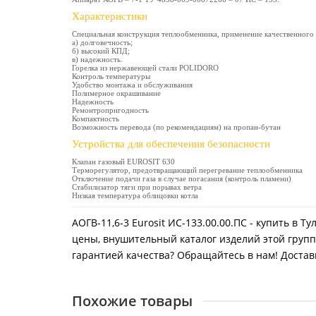
Характеристики
Специальная конструкция теплообменника, применение качественного
а) долговечность;
б) высокий КПД;
в) надежность.
Горелка из нержавеющей стали POLIDORO
Контроль температуры
Удобство монтажа и обслуживания
Полимерное окрашивание
Надежность
Ремонтропригодность
Компактность
Возможность перевода (по рекомендациям) на пропан-бутан
Устройства для обеспечения безопасности
Клапан газовый EUROSIT 630
Терморегулятор, предотвращающий перегревание теплообменника
Отключение подачи газа в случае погасания (контроль пламени)
Стабилизатор тяги при порывах ветра
Низкая температура облицовки котла
АОГВ-11,6-3 Eurosit ИС-133.00.00.ПС - купить в 
цены, внушительный каталог изделий этой групп
гарантией качества? Обращайтесь в нам! Доставк
Похожие товары