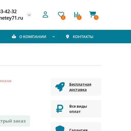
33-42-32
etey71.ru
0
0
0
О КОМПАНИИ
КОНТАКТЫ
инское
Бесплатная
доставка
Все виды
оплат
стрый заказ
Гарантия