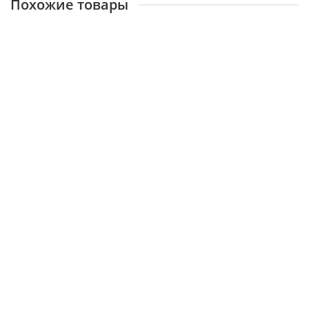
Похожие товары
ARISTON, Датчик пламени
13857
0 ₽
В корзину
ARISTON, Датчик протока
13858
0 ₽