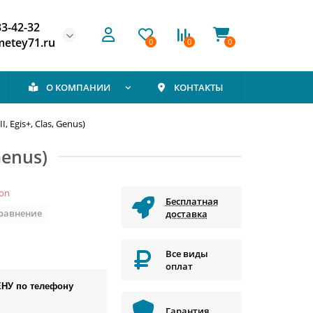
33-42-32
etey71.ru
0
0
0
О КОМПАНИИ
КОНТАКТЫ
 Egis+, Clas, Genus)
Genus)
ton
Бесплатная
сравнение
доставка
Все виды
оплат
ЕНУ по телефону
Гарантия