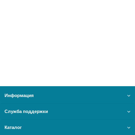
ARISTON, Теплообменник основной BS FF
13915
0 ₽
В корзину
Информация
Служба поддержки
Каталог