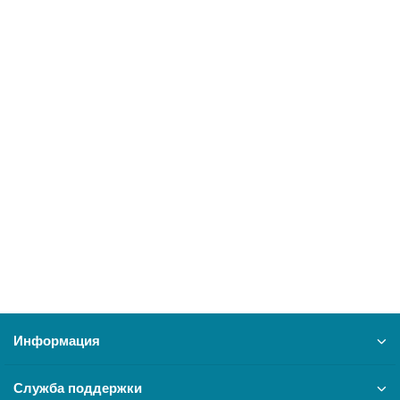
АСТИН, Присоединители для счетчиков газа Дн 15
сварка
12859
200 ₽
В корзину
Информация
Служба поддержки