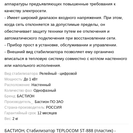
аппаратуры предъявляющих повышенные требования к
качеству электросети.
- Имеет широкий диапазон входного напряжения. При этом,
когда сеть отклоняется за допустимые пределы, он
обеспечивает защиту техники путем ее отключения и
автоматического подключения при восстановлении сети.
- Прибор прост в установке, обслуживании и управлении.
- Внешний вид стабилизатора позволяет ему органично
вписаться в тепловую систему совместно с котлом настенного
или напольного исполнения.
Вид стабилизатора:
Релейный - цифровой
Мощность:
До 1 кВт
Расположение:
Настенный
Количество фаз:
Однофазный
Бренд:
БАСТИОН
Производитель_:
Бастион ПО ЗАО
Страна-производитель:
РОССИЯ
Гарантийный срок:
12 месяцев
Вес:
2 кг
БАСТИОН, Стабилизатор TEPLOCOM ST-888 (пластик) -