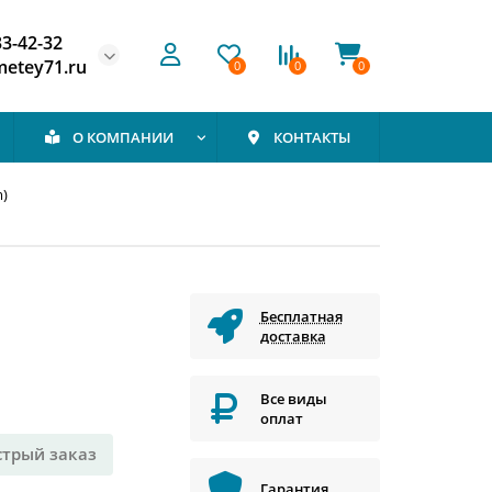
33-42-32
etey71.ru
0
0
0
О КОМПАНИИ
КОНТАКТЫ
m)
Бесплатная
доставка
Все виды
оплат
стрый заказ
Гарантия