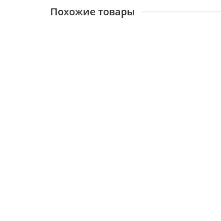
Похожие товары
BAXI, Электрод ионизации (Slim)
14174
1900 ₽
В корзину
BAXI, Электрод розжига (Slim до серийного ном