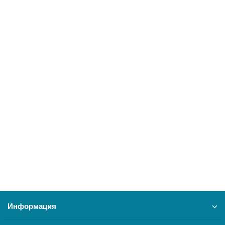
В корзину
BAXI Электрический водонагреватель R 515 15л
25203
10900 ₽
В корзину
Информация