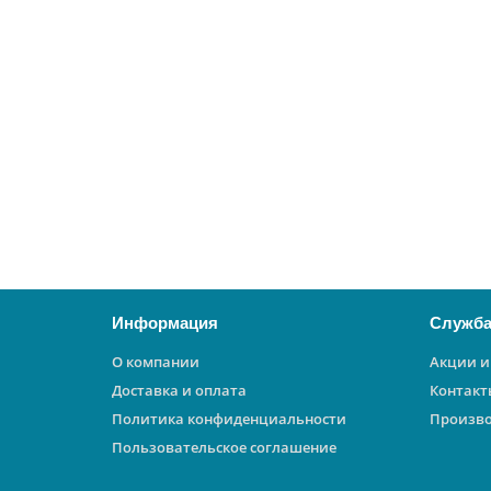
Котел настенный LUNA Duo-tec MP 1.99
14277
473000 ₽
В корзину
Информация
Служба
О компании
Акции и
Доставка и оплата
Контакт
Политика конфиденциальности
Произв
Пользовательское соглашение