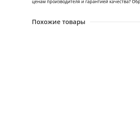
ценам производителя и гарантией качества? Обра
Похожие товары
BAXI Котел напольный энергонезависимый Slim E
14282
183000 ₽
В корзину