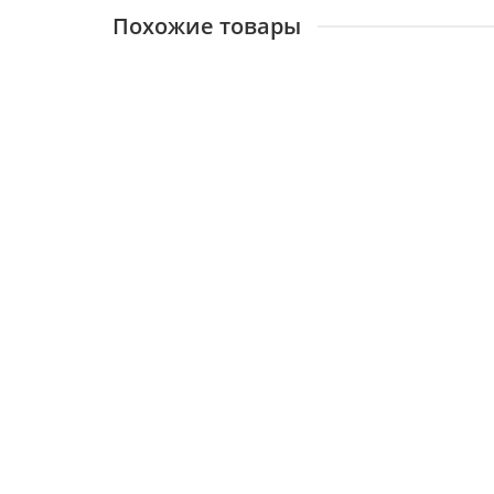
Похожие товары
BAXI, Левая панель в сборе Slim 1.490 IN
14189
4050 ₽
В корзину
BAXI, Левая панель в сборе Slim 1 620 IN