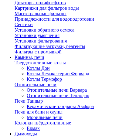
Дозаторы полифосфатов
Картриджи для фильтров воды
Магистральные фильтры
Принадлежности для водоподготовки
Септики
Установки обратного осмоса
Установки умягчения
Установки фильтрования
Фильтрующие загрузки, реагенты
Фильтры с промывкой
Камины, печи
Твердотопливные котлы
Котлы Дон
Котлы Лемакс серии Форвард
Котлы Термофор
Отопительные печи
Отопительные печи Варвара
Отопительные печи Теплодар
Печи Тандыр
Керамические тандыры Амфора
Печи для бани и сауны
Мобильные печи
Колонки твёрдотопливные
Ермак
Дымоходы