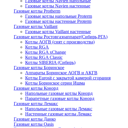
Газовые котлы Navien напольные
Газовые котлы Navien настенные
Газовые котлы Protherm
Газовые котлы напольные Proterm
Газовые котлы настенные Proterm
Газовые котлы Vaillant
Газовые котлы Vaillant настенные
Газовые котлы Ростовгазоаппарат(Сибирь,РГА)
Котлы АОГВ (снят с производства)
Котлы RGA
Котлы RGA xChange
Котлы RGA Classic
Котлы SIBERIA (Сибирь)
Газовые котлы Боринское
Аппараты Боринское АОГВ и АКГВ
Котлы Eurosit с закрытой камерой сгорания
Котлы Боринское серии Ишма
Газовые котлы Конорд
Напольные газовые котлы Конорд
Парапетные газовые котлы Конорд
Газовые котлы Лемакс
Напольные газовые котлы Лемакс
Настенные газовые котлы Лемакс
Газовые котлы Данко
Газовые котлы Oasis