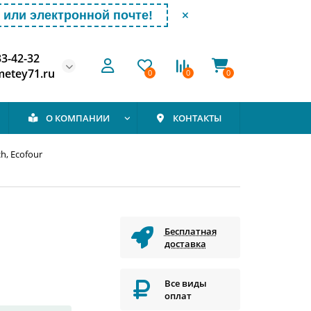
или электронной почте!
33-42-32
etey71.ru
0
0
0
О КОМПАНИИ
КОНТАКТЫ
h, Ecofour
Бесплатная
доставка
Все виды
оплат