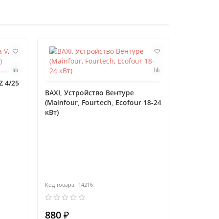
Z 4/25
BAXI, Устройство Вентуре
(Mainfour, Fourtech, Ecofour 18-24
кВт)
BAXI, Ве
14216
880 ₽
1900 ₽