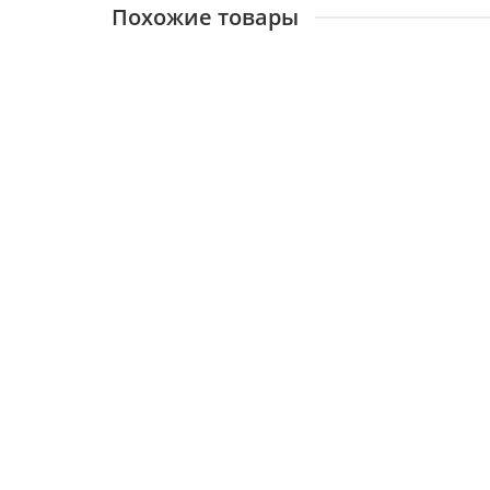
Похожие товары
Дымоходная труба d100 (0,5) нерж. зерк, 1,0м
14879
700 ₽
В корзину
Дымоходная труба d110 (0,5) нерж. зерк, 0,5м
14880