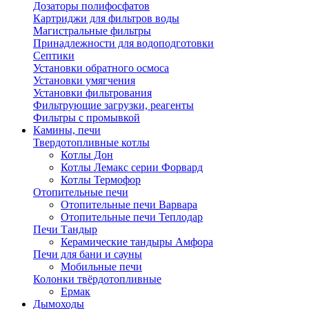
Дозаторы полифосфатов
Картриджи для фильтров воды
Магистральные фильтры
Принадлежности для водоподготовки
Септики
Установки обратного осмоса
Установки умягчения
Установки фильтрования
Фильтрующие загрузки, реагенты
Фильтры с промывкой
Камины, печи
Твердотопливные котлы
Котлы Дон
Котлы Лемакс серии Форвард
Котлы Термофор
Отопительные печи
Отопительные печи Варвара
Отопительные печи Теплодар
Печи Тандыр
Керамические тандыры Амфора
Печи для бани и сауны
Мобильные печи
Колонки твёрдотопливные
Ермак
Дымоходы