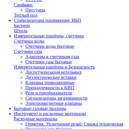
Санфаянс
Писсуары
Теплый пол
Стабилизаторы напряжения, ИБП
Бастион
Штиль
Измерительные приборы, счетчики
Счетчики воды
Счетчики воды бытовые
Счетчики газа
Адаптеры к счетчикам газа
Счетчики газа бытовые
Измерительные приборы и Безопасность
Диспетчеризация котельных
Диэлектрические вставки
Клапаны термозапорные
Принадлежности к КИП
Реле и преобразователи
Сигнализаторы загазованности
Электромагнитные клапаны
Бытовые газовые баллоны
Инструмент и расходные материалы
Расходные материалы
Герметик. Уплотнение резьб. Смазка техническая