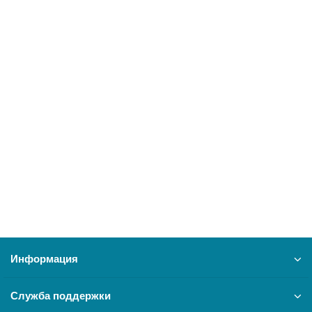
В корзину
Духовка Гефест ДА 602-01
12991
16700 ₽
В корзину
Информация
Служба поддержки