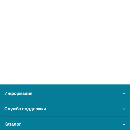
THERMEX Бойлер COMBI ER 300 V в комплекте с ТЭНом
16879
68200 ₽
В корзину
Информация
Служба поддержки
Каталог