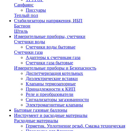
Санфаянс
Писсуары
Теплый пол
Стабилизаторы напряжения, ИБП
Бастион
Штиль
Измерительные приборы, счетчики
Счетчики воды
Счетчики воды бытовые
Счетчики газа
Адаптеры к счетчикам газа
Счетчики газа бытовые
Измерительные приборы и Безопасность
Диспетчеризация котельных
Диэлектрические вставки
Клапаны термозапорные
Принадлежности к КИП
Реле и преобразователи
Сигнализаторы загазованности
Электромагнитные клапаны
Бытовые газовые баллоны
Инструмент и расходные материалы
Расходные материалы
Герметик. Уплотнение резьб. Смазка техническая