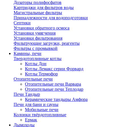
Дозаторы полифосфатов
Картриджи для фильтров воды
Магистральные фильтры
Принадлежности для водоподготовки
Септики
Установки обратного осмоса
Установки умягчения
Установки фильтрования
Фильтрующие загрузки, реагенты
Фильтры с промывкой
Камины, печи
Твердотопливные котлы
Котлы Дон
Котлы Лемакс серии Форвард
Котлы Термофор
Отопительные печи
Отопительные печи Варвара
Отопительные печи Теплодар
Печи Тандыр
Керамические тандыры Амфора
Печи для бани и сауны
Мобильные печи
Колонки твёрдотопливные
Ермак
Дымоходы