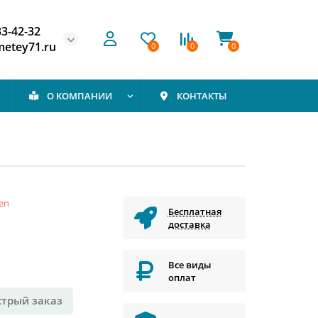
33-42-32
etey71.ru
0
0
0
О КОМПАНИИ
КОНТАКТЫ
en
Бесплатная
доставка
Все виды
оплат
стрый заказ