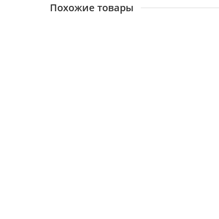
Похожие товары
Кольцо уплотнительное ВН 242 3082 А/20 Navi
23028
50 ₽
В корзину
Кольцо уплотнительное ВН 242 3083 А красн. N
23029