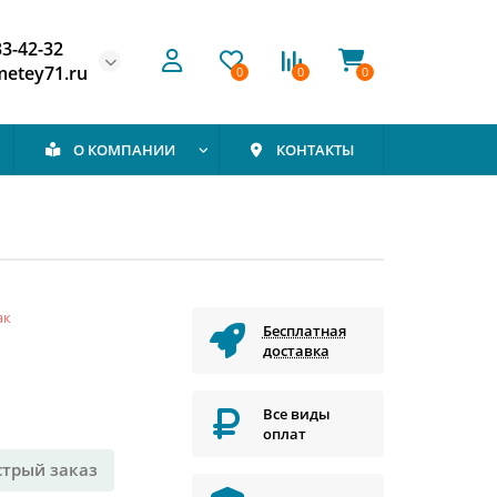
33-42-32
etey71.ru
0
0
0
О КОМПАНИИ
КОНТАКТЫ
ак
Бесплатная
доставка
Все виды
оплат
стрый заказ