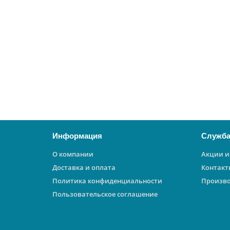
Печь отопительная Теплодар Локомотивъ-200
25327
29500 ₽
В корзину
Информация
Служба
О компании
Акции и
Доставка и оплата
Контакт
Политика конфиденциальности
Произв
Пользовательское соглашение