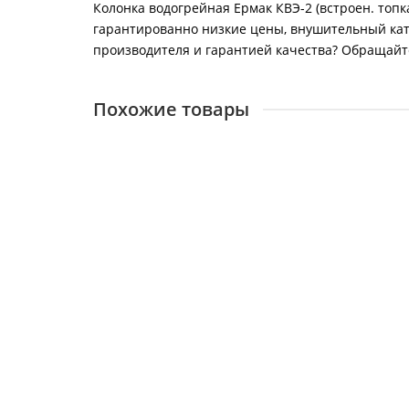
Колонка водогрейная Ермак КВЭ-2 (встроен. топка
гарантированно низкие цены, внушительный ката
производителя и гарантией качества? Обращайтес
Похожие товары
Котел контурный Ташкент желтый 16 ЭЛЕКТРО 
27494
39700 ₽
В корзину