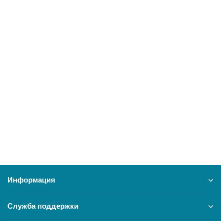
Конвектор электрический Zanussi ZCH/S-1000 MR
27255
5350 ₽
В корзину
Информация
Служба поддержки