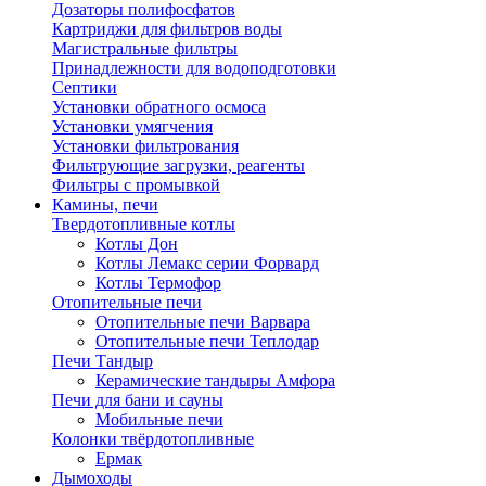
Дозаторы полифосфатов
Картриджи для фильтров воды
Магистральные фильтры
Принадлежности для водоподготовки
Септики
Установки обратного осмоса
Установки умягчения
Установки фильтрования
Фильтрующие загрузки, реагенты
Фильтры с промывкой
Камины, печи
Твердотопливные котлы
Котлы Дон
Котлы Лемакс серии Форвард
Котлы Термофор
Отопительные печи
Отопительные печи Варвара
Отопительные печи Теплодар
Печи Тандыр
Керамические тандыры Амфора
Печи для бани и сауны
Мобильные печи
Колонки твёрдотопливные
Ермак
Дымоходы