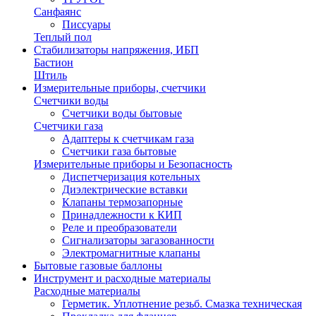
Санфаянс
Писсуары
Теплый пол
Стабилизаторы напряжения, ИБП
Бастион
Штиль
Измерительные приборы, счетчики
Счетчики воды
Счетчики воды бытовые
Счетчики газа
Адаптеры к счетчикам газа
Счетчики газа бытовые
Измерительные приборы и Безопасность
Диспетчеризация котельных
Диэлектрические вставки
Клапаны термозапорные
Принадлежности к КИП
Реле и преобразователи
Сигнализаторы загазованности
Электромагнитные клапаны
Бытовые газовые баллоны
Инструмент и расходные материалы
Расходные материалы
Герметик. Уплотнение резьб. Смазка техническая