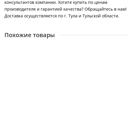
консультантов компании. Хотите купить по ценам
производителя и гарантией качества? Обращайтесь в нам!
Доставка осуществляется по г. Тула и Тульской области.
Похожие товары
Котёл отопительный водогрейный ИШМА 80 Elletrosit
ИС-225.00.00
15643
141000 ₽
В корзину