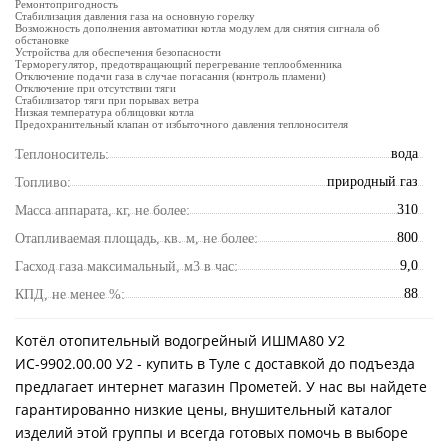
Ремонтопригодность
Стабилизация давления газа на основную горелку
Возможность дополнения автоматики котла модулем для снятия сигнала об
обстановке
Устройства для обеспечения безопасности
Терморегулятор, предотвращающий перегревание теплообменника
Отключение подачи газа в случае погасания (контроль пламени)
Отключение при отсутствии тяги
Стабилизатор тяги при порывах ветра
Низкая температура облицовки котла
Предохранительный клапан от избыточного давления теплоносителя
вода
Теплоноситель:
природный газ
Топливо:
310
Масса аппарата, кг, не более:
800
Отапливаемая площадь, кв. м, не более:
9,0
Гасход газа максимальный, м3 в час:
88
КПД, не менее %:
Котёл отопительный водогрейный ИШМА80 У2
ИС-9902.00.00 У2 - купить в Туле с доставкой до подъезда
предлагает интернет магазин Прометей. У нас вы найдете
гарантированно низкие цены, внушительный каталог
изделий этой группы и всегда готовых помочь в выборе