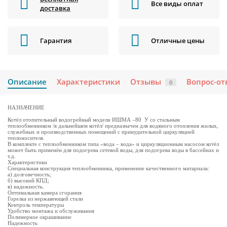
Все виды оплат
доставка
Гарантия
Отличные цены
Описание
Характеристики
Отзывы
Вопрос-от
0
НАЗНАЧЕНИЕ
Котёл отопительный водогрейный модели ИШМА –80 У со стальным
теплообменником /в дальнейшем котёл/ предназначен для водяного отопления жилых,
служебных и производственных помещений с принудительной циркуляцией
теплоносителя.
В комплекте с теплообменником типа «вода – вода» и циркуляционным насосом котёл
может быть применён для подогрева сетевой воды, для подогрева воды в бассейнах и
т.д.
Характеристики
Специальная конструкция теплообменника, применение качественного матариала:
а) долговечность;
б) высокий КПД;
в) надежность.
Оптимальная камера сгорания
Горелка из нержавеющей стали
Контроль температуры
Удобство монтажа и обслуживания
Полимерное окрашивание
Надежность