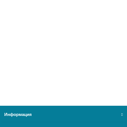
Котел отопительный газовый ИШМА 50 У ИС 9901,00,00-
У РЭ
15637
81300 ₽
В корзину
Информация