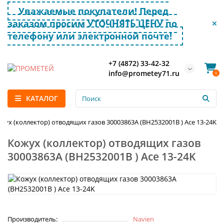
Уважаемые покупатели! Перед
заказом просим УТОЧНЯТЬ ЦЕНУ по
телефону или электронной почте!
+7 (4872) 33-42-32
info@prometey71.ru
0
КАТАЛОГ
жух (коллектор) отводящих газов 30003863А (BH2532001B ) Ace 13-24K
Кожух (коллектор) отводящих газов
30003863А (BH2532001B ) Ace 13-24K
Производитель:
Navien