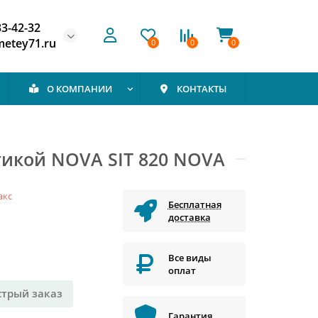
33-42-32
etey71.ru
0
0
0
О КОМПАНИИ
КОНТАКТЫ
тикой NOVA SIT 820 NOVA
акс
Бесплатная
доставка
Все виды
оплат
стрый заказ
Гарантия