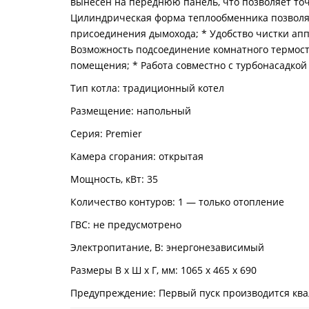
вынесен на переднюю панель, что позволяет точ
Цилиндрическая форма теплообменника позволяет
присоединения дымохода; * Удобство чистки апп
Возможность подсоединение комнатного термост
помещения; * Работа совместно с турбонасадкой
Тип котла: традиционный котел
Размещение: напольный
Серия: Premier
Камера сгорания: открытая
Мощность, кВт: 35
Количество контуров: 1 — только отопление
ГВС: не предусмотрено
Электропитание, В: энергонезависимый
Размеры В х Ш х Г, мм: 1065 х 465 х 690
Предупреждение: Первый пуск производится к