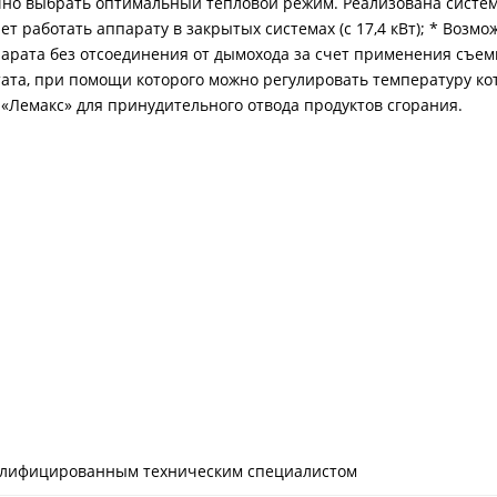
но выбрать оптимальный тепловой режим. Реализована система
 работать аппарату в закрытых системах (с 17,4 кВт); * Возмо
арата без отсоединения от дымохода за счет применения съем
ата, при помощи которого можно регулировать температуру ко
 «Лемакс» для принудительного отвода продуктов сгорания.
валифицированным техническим специалистом