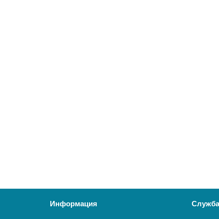
34900 ₽
В корзину
RGA Classic 17 TGV
22679
33700 ₽
В корзину
Информация
Служба