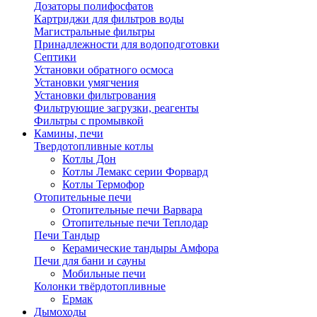
Дозаторы полифосфатов
Картриджи для фильтров воды
Магистральные фильтры
Принадлежности для водоподготовки
Септики
Установки обратного осмоса
Установки умягчения
Установки фильтрования
Фильтрующие загрузки, реагенты
Фильтры с промывкой
Камины, печи
Твердотопливные котлы
Котлы Дон
Котлы Лемакс серии Форвард
Котлы Термофор
Отопительные печи
Отопительные печи Варвара
Отопительные печи Теплодар
Печи Тандыр
Керамические тандыры Амфора
Печи для бани и сауны
Мобильные печи
Колонки твёрдотопливные
Ермак
Дымоходы