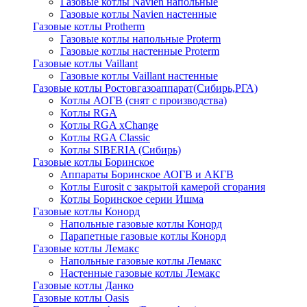
Газовые котлы Navien напольные
Газовые котлы Navien настенные
Газовые котлы Protherm
Газовые котлы напольные Proterm
Газовые котлы настенные Proterm
Газовые котлы Vaillant
Газовые котлы Vaillant настенные
Газовые котлы Ростовгазоаппарат(Сибирь,РГА)
Котлы АОГВ (снят с производства)
Котлы RGA
Котлы RGA xChange
Котлы RGA Classic
Котлы SIBERIA (Сибирь)
Газовые котлы Боринское
Аппараты Боринское АОГВ и АКГВ
Котлы Eurosit с закрытой камерой сгорания
Котлы Боринское серии Ишма
Газовые котлы Конорд
Напольные газовые котлы Конорд
Парапетные газовые котлы Конорд
Газовые котлы Лемакс
Напольные газовые котлы Лемакс
Настенные газовые котлы Лемакс
Газовые котлы Данко
Газовые котлы Oasis