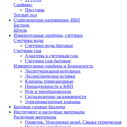
Санфаянс
Писсуары
Теплый пол
Стабилизаторы напряжения, ИБП
Бастион
Штиль
Измерительные приборы, счетчики
Счетчики воды
Счетчики воды бытовые
Счетчики газа
Адаптеры к счетчикам газа
Счетчики газа бытовые
Измерительные приборы и Безопасность
Диспетчеризация котельных
Диэлектрические вставки
Клапаны термозапорные
Принадлежности к КИП
Реле и преобразователи
Сигнализаторы загазованности
Электромагнитные клапаны
Бытовые газовые баллоны
Инструмент и расходные материалы
Расходные материалы
Герметик. Уплотнение резьб. Смазка техническая