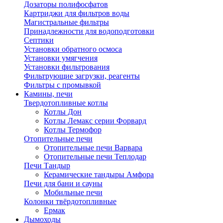
Дозаторы полифосфатов
Картриджи для фильтров воды
Магистральные фильтры
Принадлежности для водоподготовки
Септики
Установки обратного осмоса
Установки умягчения
Установки фильтрования
Фильтрующие загрузки, реагенты
Фильтры с промывкой
Камины, печи
Твердотопливные котлы
Котлы Дон
Котлы Лемакс серии Форвард
Котлы Термофор
Отопительные печи
Отопительные печи Варвара
Отопительные печи Теплодар
Печи Тандыр
Керамические тандыры Амфора
Печи для бани и сауны
Мобильные печи
Колонки твёрдотопливные
Ермак
Дымоходы