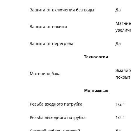
Защита от включения без воды
Да
Магние
Защита от накипи
увелич
Защита от перегрева
Да
Технологии
Эмалир
Материал бака
покрыт
Монтажные
Резьба входного патрубка
1/2 "
Резьба выходного патрубка
1/2 "
Сетевой кабель с вилкой
Да