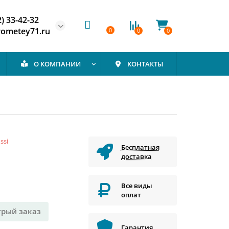
2) 33-42-32
rometey71.ru
0
0
0
О КОМПАНИИ
КОНТАКТЫ
ssi
Бесплатная
доставка
Все виды
оплат
трый заказ
Гарантия