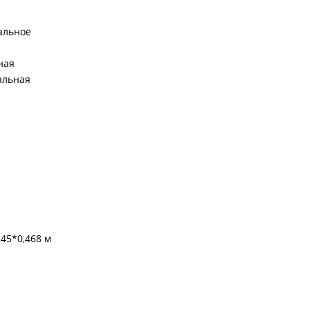
альное
ная
альная
,45*0,468 м