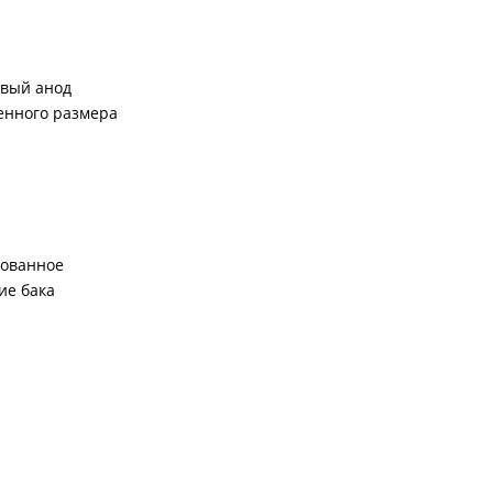
вый анод
енного размера
ованное
ие бака