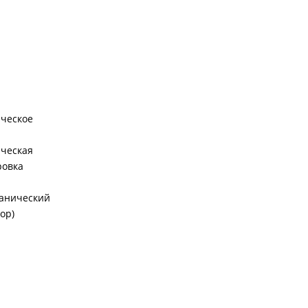
ческое
ческая
ровка
ханический
ор)