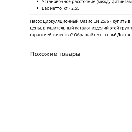
Установочное расстояние (между фитингами
Вес нетто, кг - 2.55
Насос циркуляционный Оазис CN 25/6 - купить в
цены, внушительный каталог изделий этой групп
гарантией качества? Обращайтесь в нам! Доставк
Похожие товары
Насос циркуляционный Оазис CN 25/8
21167
3450 ₽
В корзину