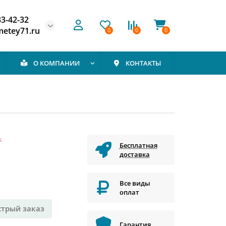
33-42-32
etey71.ru
0
0
0
О КОМПАНИИ
КОНТАКТЫ
s
Бесплатная
доставка
Все виды
оплат
стрый заказ
Гарантия