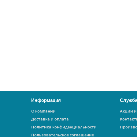
Насос скважинный Водомет ПРОФ 55/75 А ДФ
21156
17350 ₽
В корзину
Информация
Служба
О компании
Акции и
Доставка и оплата
Контакт
Политика конфиденциальности
Произв
Пользовательское соглашение