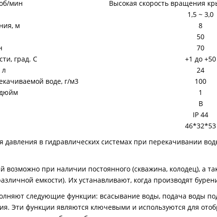
 об/мин
Высокая скорость вращения кр
1,5 ~ 3,0
ния, м
8
50
н
70
и, град. С
+1 до +50
 л
24
екачиваемой воде, г/м3
100
 дюйм
1
В
IP 44
46*32*53
 давления в гидравлических системах при перекачивании воды
 возможно при наличии постоянного (скважина, колодец), а т
различной емкости). Их устанавливают, когда производят бурен
лняют следующие функции: всасывание воды, подача воды под
ия. Эти функции являются ключевыми и используются для ото