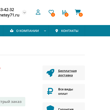
33-42-32
etey71.ru
0
0
0
О КОМПАНИИ
КОНТАКТЫ
s
Бесплатная
доставка
Все виды
оплат
стрый заказ
Гарантия