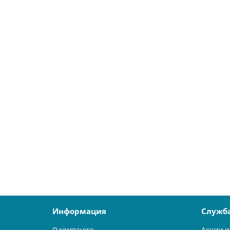
В корзину
Насосная станция «OASIS» ST 60/37N-24
21119
9200 ₽
В корзину
Информация
Служб
О компании
Акции и