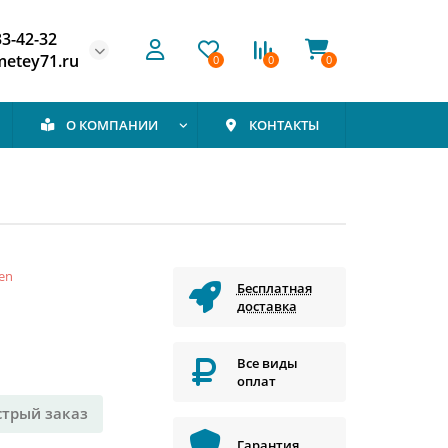
33-42-32
etey71.ru
0
0
0
О КОМПАНИИ
КОНТАКТЫ
en
Бесплатная
доставка
Все виды
оплат
стрый заказ
Гарантия