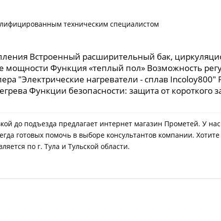
валифицированным техническим специалистом
опления Встроенный расширительный бак, циркуляци
е мощности Функция «теплый пол» Возможность рег
а "Электрические нагреватели - сплав Incoloy800" 
егрева Функции безопасности: защита от короткого з
авкой до подъезда предлагает интернет магазин Прометей. У на
егда готовых помочь в выборе консультантов компании. Хотите
яется по г. Тула и Тульской области.