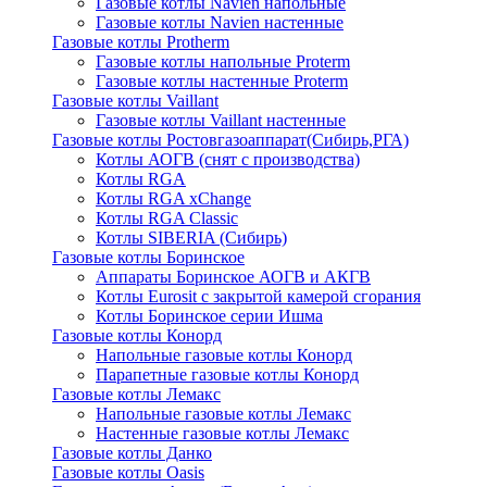
Газовые котлы Navien напольные
Газовые котлы Navien настенные
Газовые котлы Protherm
Газовые котлы напольные Proterm
Газовые котлы настенные Proterm
Газовые котлы Vaillant
Газовые котлы Vaillant настенные
Газовые котлы Ростовгазоаппарат(Сибирь,РГА)
Котлы АОГВ (снят с производства)
Котлы RGA
Котлы RGA xChange
Котлы RGA Classic
Котлы SIBERIA (Сибирь)
Газовые котлы Боринское
Аппараты Боринское АОГВ и АКГВ
Котлы Eurosit с закрытой камерой сгорания
Котлы Боринское серии Ишма
Газовые котлы Конорд
Напольные газовые котлы Конорд
Парапетные газовые котлы Конорд
Газовые котлы Лемакс
Напольные газовые котлы Лемакс
Настенные газовые котлы Лемакс
Газовые котлы Данко
Газовые котлы Oasis