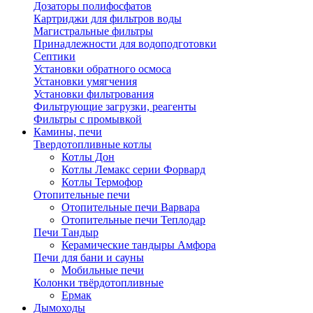
Дозаторы полифосфатов
Картриджи для фильтров воды
Магистральные фильтры
Принадлежности для водоподготовки
Септики
Установки обратного осмоса
Установки умягчения
Установки фильтрования
Фильтрующие загрузки, реагенты
Фильтры с промывкой
Камины, печи
Твердотопливные котлы
Котлы Дон
Котлы Лемакс серии Форвард
Котлы Термофор
Отопительные печи
Отопительные печи Варвара
Отопительные печи Теплодар
Печи Тандыр
Керамические тандыры Амфора
Печи для бани и сауны
Мобильные печи
Колонки твёрдотопливные
Ермак
Дымоходы