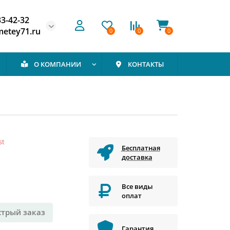
33-42-32
etey71.ru
0
0
0
О КОМПАНИИ
КОНТАКТЫ
st
Бесплатная
доставка
Все виды
оплат
стрый заказ
Гарантия