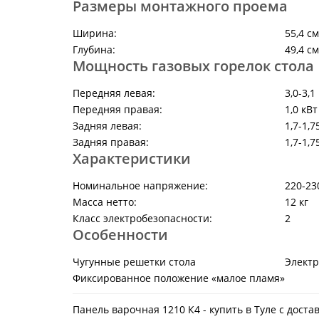
Размеры монтажного проема
Ширина:
55,4 см
Глубина:
49,4 см
Мощность газовых горелок стола
Передняя левая:
3,0-3,1
Передняя правая:
1,0 кВт
Задняя левая:
1,7-1,7
Задняя правая:
1,7-1,7
Характеристики
Номинальное напряжение:
220-23
Масса нетто:
12 кг
Класс электробезопасности:
2
Особенности
Чугунные решетки стола
Электр
Фиксированное положение «малое пламя»
Панель варочная 1210 К4 - купить в Туле с дост