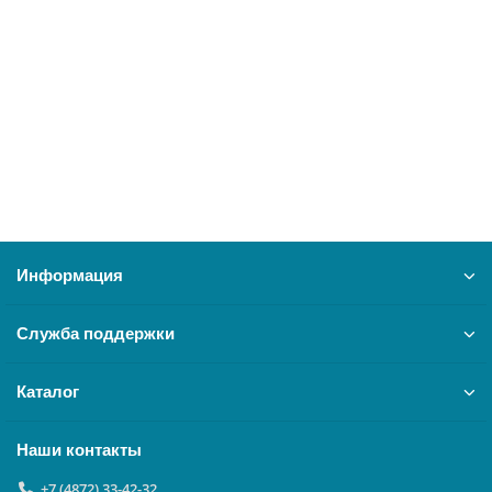
Панель варочная СН 4232
22876
28300 ₽
В корзину
Информация
Служба поддержки
Каталог
Наши контакты
+7 (4872) 33-42-32