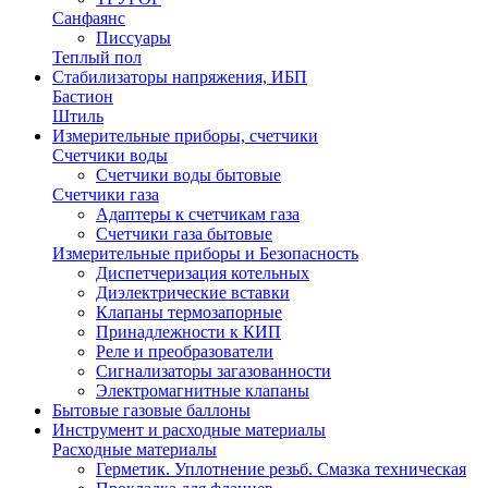
Санфаянс
Писсуары
Теплый пол
Стабилизаторы напряжения, ИБП
Бастион
Штиль
Измерительные приборы, счетчики
Счетчики воды
Счетчики воды бытовые
Счетчики газа
Адаптеры к счетчикам газа
Счетчики газа бытовые
Измерительные приборы и Безопасность
Диспетчеризация котельных
Диэлектрические вставки
Клапаны термозапорные
Принадлежности к КИП
Реле и преобразователи
Сигнализаторы загазованности
Электромагнитные клапаны
Бытовые газовые баллоны
Инструмент и расходные материалы
Расходные материалы
Герметик. Уплотнение резьб. Смазка техническая