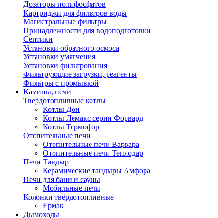
Дозаторы полифосфатов
Картриджи для фильтров воды
Магистральные фильтры
Принадлежности для водоподготовки
Септики
Установки обратного осмоса
Установки умягчения
Установки фильтрования
Фильтрующие загрузки, реагенты
Фильтры с промывкой
Камины, печи
Твердотопливные котлы
Котлы Дон
Котлы Лемакс серии Форвард
Котлы Термофор
Отопительные печи
Отопительные печи Варвара
Отопительные печи Теплодар
Печи Тандыр
Керамические тандыры Амфора
Печи для бани и сауны
Мобильные печи
Колонки твёрдотопливные
Ермак
Дымоходы