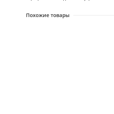
Похожие товары
ПГ 900 К17
15097
5100 ₽
В корзину
ПГ 900