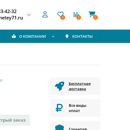
33-42-32
etey71.ru
0
0
0
О КОМПАНИИ
КОНТАКТЫ
st
Бесплатная
доставка
Все виды
оплат
стрый заказ
Гарантия