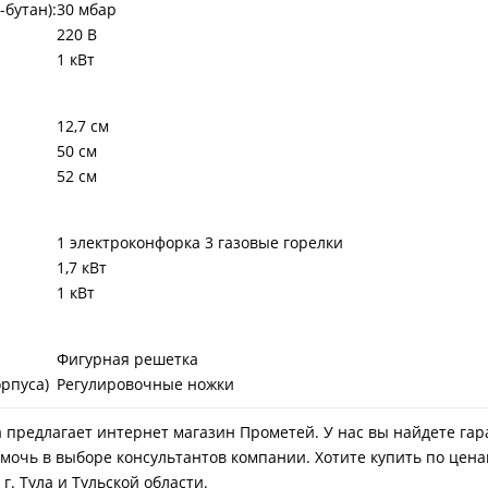
бутан):
30 мбар
220 В
1 кВт
12,7 см
50 см
52 см
1 электроконфорка 3 газовые горелки
1,7 кВт
1 кВт
Фигурная решетка
рпуса)
Регулировочные ножки
зда предлагает интернет магазин Прометей. У нас вы найдете 
омочь в выборе консультантов компании. Хотите купить по цен
. Тула и Тульской области.