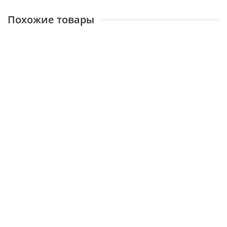
Похожие товары
Полотенцесушитель ЛЦ нп 2 - 600 х 500 нерж
21916
7600 ₽
В корзину
Полотенцесушитель LEXLINE Р60х80 В-27