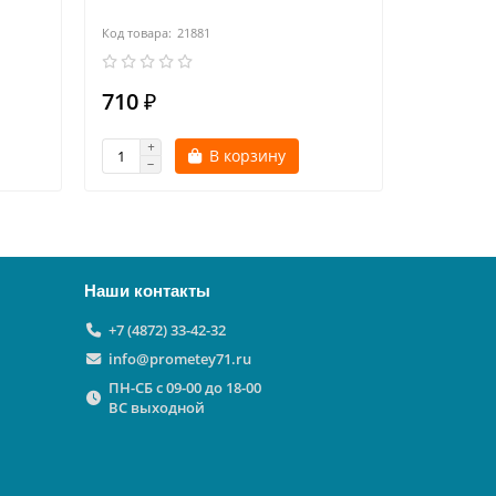
P50x40 3/
21881
710 ₽
900 ₽
В корзину
Наши контакты
+7 (4872) 33-42-32
info@prometey71.ru
ПН-СБ с 09-00 до 18-00
ВС выходной