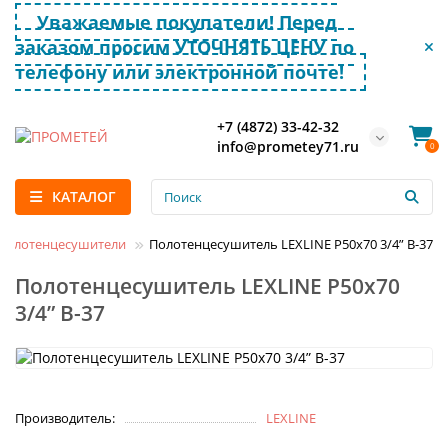
Уважаемые покупатели! Перед
заказом просим УТОЧНЯТЬ ЦЕНУ по
телефону или электронной почте!
+7 (4872) 33-42-32
info@prometey71.ru
0
КАТАЛОГ
Полотенцесушители
Полотенцесушитель LEXLINE P50x70 3/4” В-37
Полотенцесушитель LEXLINE P50x70
3/4” В-37
Производитель:
LEXLINE