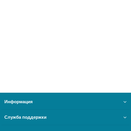
Парапетный котел КОНОРД КС-ГВ-10Т-П
16000
33600 ₽
В корзину
Информация
Служба поддержки