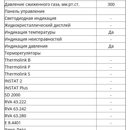
Давление сжиженного газа, мм.рт.ст.
300
Панель управление
Светодиодная индикация
-
Жидкокристаллический дисплей
-
Индикация температуры
Да
Индикация неисправностей
-
Индикация давления
Да
Терморегуляторы
Thermolink B
-
Thermolink P
-
Thermolink S
-
INSTAT 2
-
INSTAT Plus
-
SD 2000
-
RVA 43.222
-
RVA 63.242
-
RVA 63.280
-
E 8.4401
-
Зима-Лето
-