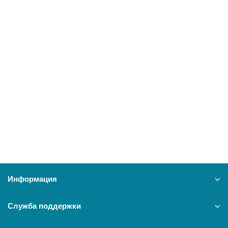
BAXI, Проводка (от разъема платы Х3 к клеммной
колодке, насосу и газ.клапану)
14210
2500 ₽
В корзину
Информация
Служба поддержки