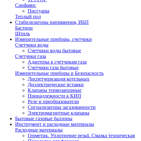
Санфаянс
Писсуары
Теплый пол
Стабилизаторы напряжения, ИБП
Бастион
Штиль
Измерительные приборы, счетчики
Счетчики воды
Счетчики воды бытовые
Счетчики газа
Адаптеры к счетчикам газа
Счетчики газа бытовые
Измерительные приборы и Безопасность
Диспетчеризация котельных
Диэлектрические вставки
Клапаны термозапорные
Принадлежности к КИП
Реле и преобразователи
Сигнализаторы загазованности
Электромагнитные клапаны
Бытовые газовые баллоны
Инструмент и расходные материалы
Расходные материалы
Герметик. Уплотнение резьб. Смазка техническая