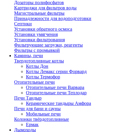
Дозаторы полифосфатов
Картриджи для фильтров воды
Магистральные фильтры
Принадлежности для водоподготовки
Септики
Установки обратного осмоса
Установки умягчения
Установки фильтрования
Фильтрующие загрузки, реагенты
Фильтры с промывкой
Камины, печи
Твердотопливные котлы
Котлы Дон
Котлы Лемакс серии Форвард
Котлы Термофор
Отопительные печи
Отопительные печи Варвара
Отопительные печи Теплодар
Печи Тандыр
Керамические тандыры Амфора
Печи для бани и сауны
Мобильные печи
Колонки твёрдотопливные
Ермак
Дымоходы