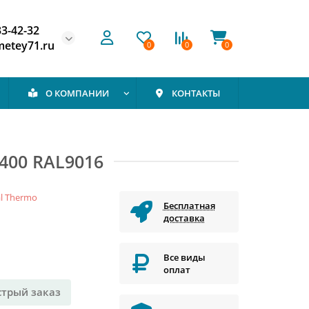
33-42-32
etey71.ru
0
0
0
О КОМПАНИИ
КОНТАКТЫ
400 RAL9016
l Thermo
Бесплатная
доставка
Все виды
оплат
стрый заказ