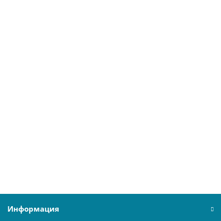
В корзину
Радиатор Royal Thermo BiLiner 350 /Bianco Traffico - 10 секц.
27829
8850 ₽
В корзину
Информация