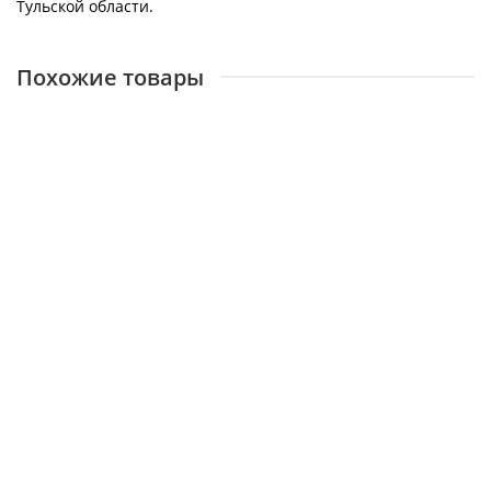
Тульской области.
Похожие товары
Радиатор трубчатый Zehnder Charleston 2180, 08 сек.1/2
бок.подк. RAL9016 (кроншт.в компл)
28096
32500 ₽
В корзину