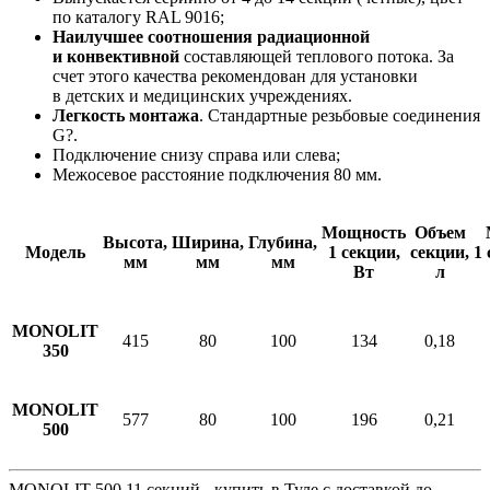
по каталогу RAL 9016;
Наилучшее соотношения радиационной
и конвективной
составляющей теплового потока. За
счет этого качества рекомендован для установки
в детских и медицинских учреждениях.
Легкость монтажа
. Стандартные резьбовые соединения
G?.
Подключение снизу справа или слева;
Межосевое расстояние подключения 80 мм.
Мощность
Объем
Высота,
Ширина,
Глубина,
Модель
1 секции,
секции,
1 
мм
мм
мм
Вт
л
MONOLIT
415
80
100
134
0,18
350
MONOLIT
577
80
100
196
0,21
500
MONOLIT 500 11 секций - купить в Туле с доставкой до