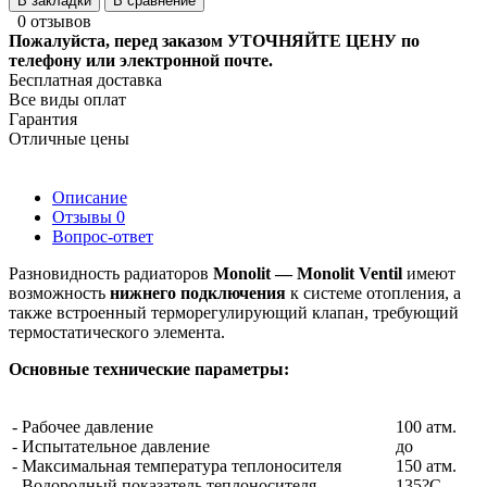
В закладки
В сравнение
0 отзывов
Пожалуйста, перед заказом УТОЧНЯЙТЕ ЦЕНУ по
телефону или электронной почте.
Бесплатная доставка
Все виды оплат
Гарантия
Отличные цены
Описание
Отзывы
0
Вопрос-ответ
Разновидность радиаторов
Monolit — Monolit Ventil
имеют
возможность
нижнего подключения
к системе отопления, а
также встроенный терморегулирующий клапан, требующий
термостатического элемента.
Основные технические параметры:
- Рабочее давление
100 атм.
- Испытательное давление
до
- Максимальная температура теплоносителя
150 атм.
- Водородный показатель теплоносителя
135?С