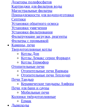
Дозаторы полифосфатов
Картриджи для фильтров воды
Магистральные фильтры
Принадлежности для водоподготовки
Септики
Установки обратного осмоса
Установки умягчения
Установки фильтрования
Фильтрующие загрузки, реагенты
Фильтры с промывкой
Камины, печи
Твердотопливные котлы
Котлы Дон
Котлы Лемакс серии Форвард
Котлы Термофор
Отопительные печи
Отопительные печи Варвара
Отопительные печи Теплодар
Печи Тандыр
Керамические тандыры Амфора
Печи для бани и сауны
Мобильные печи
Колонки твёрдотопливные
Ермак
Дымоходы