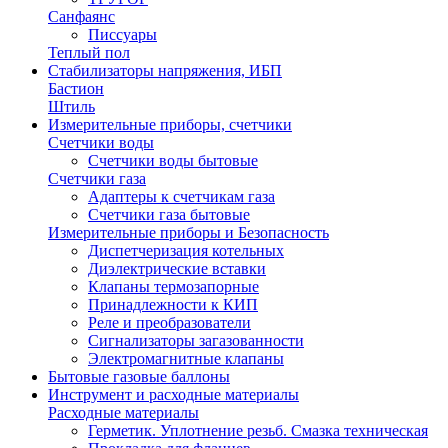
Санфаянс
Писсуары
Теплый пол
Стабилизаторы напряжения, ИБП
Бастион
Штиль
Измерительные приборы, счетчики
Счетчики воды
Счетчики воды бытовые
Счетчики газа
Адаптеры к счетчикам газа
Счетчики газа бытовые
Измерительные приборы и Безопасность
Диспетчеризация котельных
Диэлектрические вставки
Клапаны термозапорные
Принадлежности к КИП
Реле и преобразователи
Сигнализаторы загазованности
Электромагнитные клапаны
Бытовые газовые баллоны
Инструмент и расходные материалы
Расходные материалы
Герметик. Уплотнение резьб. Смазка техническая