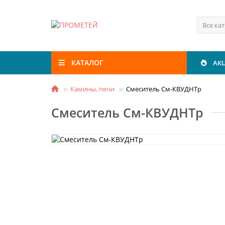
Все ка
КАТАЛОГ
АК
Камины, печи
Смеситель См-КВУДНТр
Смеситель См-КВУДНТр