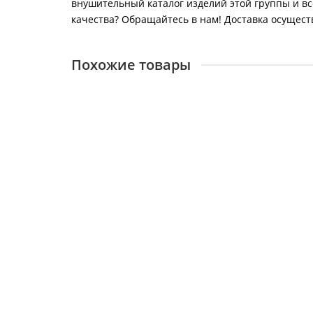
внушительный каталог изделий этой группы и вс
качества? Обращайтесь в нам! Доставка осуществл
Похожие товары
Котел контурный Ташкент желтый 16 ЭЛЕКТРО 
27494
39700 ₽
В корзину