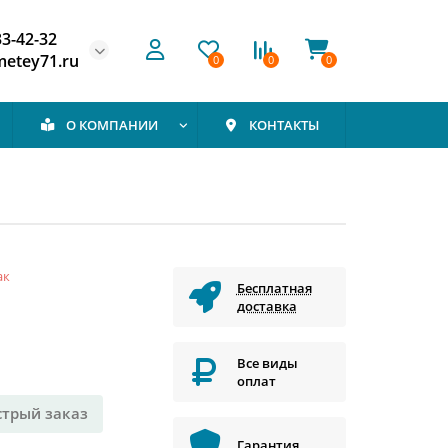
33-42-32
etey71.ru
0
0
0
О КОМПАНИИ
КОНТАКТЫ
ак
Бесплатная
доставка
Все виды
оплат
стрый заказ
Гарантия