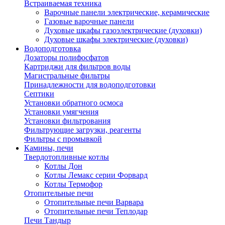
Встраиваемая техника
Варочные панели электрические, керамические
Газовые варочные панели
Духовые шкафы газоэлектрические (духовки)
Духовые шкафы электрические (духовки)
Водоподготовка
Дозаторы полифосфатов
Картриджи для фильтров воды
Магистральные фильтры
Принадлежности для водоподготовки
Септики
Установки обратного осмоса
Установки умягчения
Установки фильтрования
Фильтрующие загрузки, реагенты
Фильтры с промывкой
Камины, печи
Твердотопливные котлы
Котлы Дон
Котлы Лемакс серии Форвард
Котлы Термофор
Отопительные печи
Отопительные печи Варвара
Отопительные печи Теплодар
Печи Тандыр