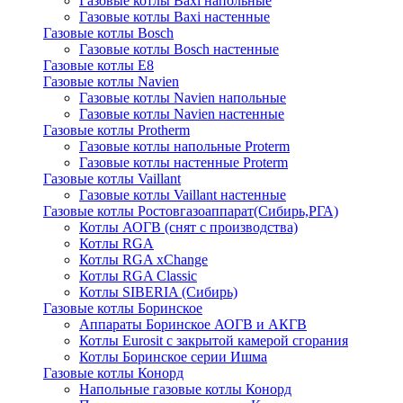
Газовые котлы Baxi напольные
Газовые котлы Baxi настенные
Газовые котлы Bosch
Газовые котлы Bosch настенные
Газовые котлы E8
Газовые котлы Navien
Газовые котлы Navien напольные
Газовые котлы Navien настенные
Газовые котлы Protherm
Газовые котлы напольные Proterm
Газовые котлы настенные Proterm
Газовые котлы Vaillant
Газовые котлы Vaillant настенные
Газовые котлы Ростовгазоаппарат(Сибирь,РГА)
Котлы АОГВ (снят с производства)
Котлы RGA
Котлы RGA xChange
Котлы RGA Classic
Котлы SIBERIA (Сибирь)
Газовые котлы Боринское
Аппараты Боринское АОГВ и АКГВ
Котлы Eurosit с закрытой камерой сгорания
Котлы Боринское серии Ишма
Газовые котлы Конорд
Напольные газовые котлы Конорд